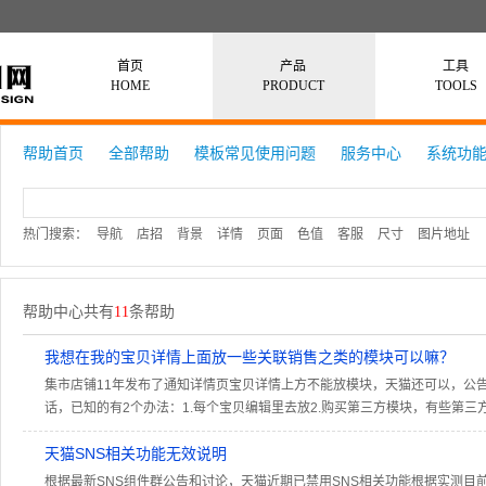
首页
产品
工具
HOME
PRODUCT
TOOLS
帮助首页
全部帮助
模板常见使用问题
服务中心
系统功
热门搜索
：
导航
店招
背景
详情
页面
色值
客服
尺寸
图片地址
帮助中心共有
11
条帮助
我想在我的宝贝详情上面放一些关联销售之类的模块可以嘛？
集市店铺11年发布了通知详情页宝贝详情上方不能放模块，天猫还可以，公告帖：http://bbs.
话，已知的有2个办法：1.每个宝贝编辑里去放2.购买第三方模块，有些第三方模块可以
天猫SNS相关功能无效说明
根据最新SNS组件群公告和讨论，天猫近期已禁用SNS相关功能根据实测