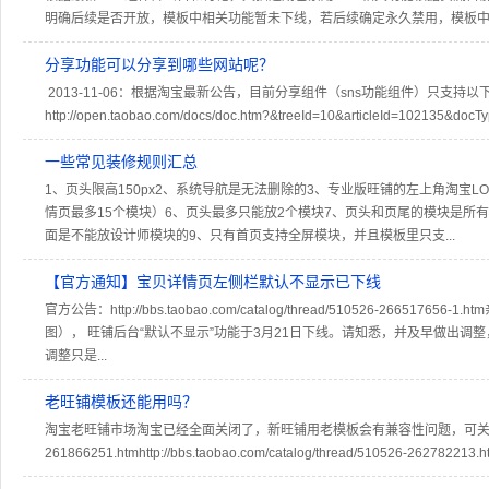
明确后续是否开放，模板中相关功能暂未下线，若后续确定永久禁用，模板中相
分享功能可以分享到哪些网站呢？
2013-11-06：根据淘宝最新公告，目前分享组件（sns功能组件）只
http://open.taobao.com/docs/doc.htm?&treeId=10&articleId=102135&d
一些常见装修规则汇总
1、页头限高150px2、系统导航是无法删除的3、专业版旺铺的左上角淘宝
情页最多15个模块）6、页头最多只能放2个模块7、页头和页尾的模块是所
面是不能放设计师模块的9、只有首页支持全屏模块，并且模板里只支...
【官方通知】宝贝详情页左侧栏默认不显示已下线
官方公告：http://bbs.taobao.com/catalog/thread/51052
图）， 旺铺后台“默认不显示”功能于3月21日下线。请知悉，并及早做出调
调整只是...
老旺铺模板还能用吗？
淘宝老旺铺市场淘宝已经全面关闭了，新旺铺用老模板会有兼容性问题，可关注下淘宝的变革，最好
261866251.htmhttp://bbs.taobao.com/catalog/thread/510526-262782213