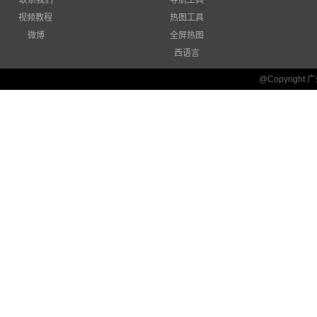
联系我们
导航工具
视频教程
热图工具
微博
全屏热图
西语言
@Copyrigh