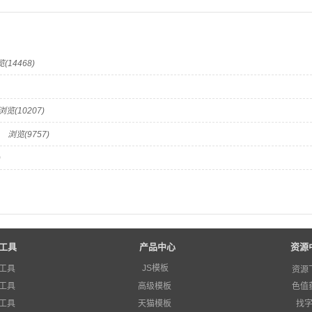
(14468)
浏览(10207)
？
浏览(9757)
)
工具
产品中心
资源
JS模板
工具
资源
工具
高级模板
色值
工具
天猫模板
找